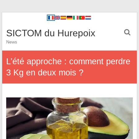
SICTOM du Hurepoix
News
L’été approche : comment perdre
3 Kg en deux mois ?