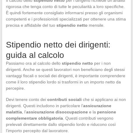
Il calcolo dello
stipendio netto
per i dirigenti richiede un’analisi
rigorosa che tenga conto di tutte le peculiarità a loro specifiche.
È quindi fortemente consigliato informarsi presso gli organismi
competenti e i professionisti specializzati per ottenere una stima
precisa e affidabile del tuo
stipendio netto
mensile.
Stipendio netto dei dirigenti:
guida al calcolo
Passiamo ora al calcolo dello
stipendio netto
per i non
dirigenti. Anche se questi lavoratori non beneficiano degli stessi
vantaggi fiscali o sociali dei dirigenti, è importante comprendere
come il loro stipendio lordo si trasformi in un importo netto da
percepire.
Devi tenere conto dei
contributi sociali
che si applicano ai non
dirigenti. Questi includono in particolare l’
assicurazione
malattia
, l’
assicurazione disoccupazione
e la
pensione
complementare obbligatoria
. Questi contributi vengono
prelevati direttamente dallo stipendio lordo e riducono così
l’importo percepito dal lavoratore.