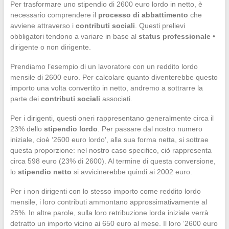
Per trasformare uno stipendio di 2600 euro lordo in netto, è
necessario comprendere il
processo di abbattimento
che
avviene attraverso i
contributi sociali
. Questi prelievi
obbligatori tendono a variare in base al
status professionale
•
dirigente o non dirigente.
Prendiamo l’esempio di un lavoratore con un reddito lordo
mensile di 2600 euro. Per calcolare quanto diventerebbe questo
importo una volta convertito in netto, andremo a sottrarre la
parte dei
contributi sociali
associati.
Per i dirigenti, questi oneri rappresentano generalmente circa il
23% dello
stipendio lordo
. Per passare dal nostro numero
iniziale, cioè ‘2600 euro lordo’, alla sua forma netta, si sottrae
questa proporzione: nel nostro caso specifico, ciò rappresenta
circa 598 euro (23% di 2600). Al termine di questa conversione,
lo
stipendio netto
si avvicinerebbe quindi ai 2002 euro.
Per i non dirigenti con lo stesso importo come reddito lordo
mensile, i loro contributi ammontano approssimativamente al
25%. In altre parole, sulla loro retribuzione lorda iniziale verrà
detratto un importo vicino ai 650 euro al mese. Il loro ‘2600 euro