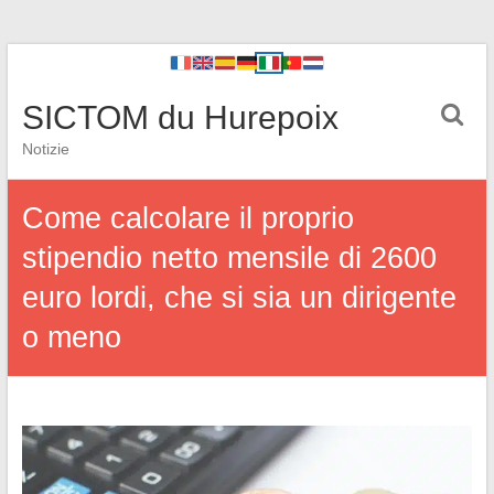
SICTOM du Hurepoix
Notizie
Come calcolare il proprio
stipendio netto mensile di 2600
euro lordi, che si sia un dirigente
o meno