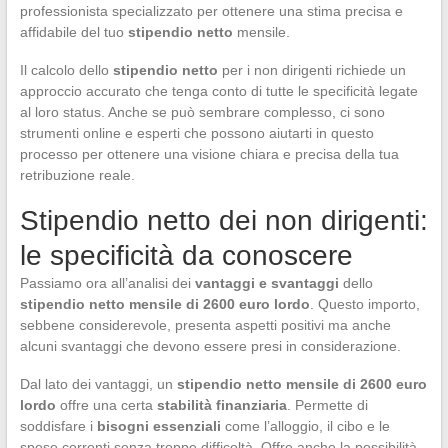
professionista specializzato per ottenere una stima precisa e
affidabile del tuo
stipendio netto
mensile.
Il calcolo dello
stipendio netto
per i non dirigenti richiede un
approccio accurato che tenga conto di tutte le specificità legate
al loro status. Anche se può sembrare complesso, ci sono
strumenti online e esperti che possono aiutarti in questo
processo per ottenere una visione chiara e precisa della tua
retribuzione reale.
Stipendio netto dei non dirigenti:
le specificità da conoscere
Passiamo ora all’analisi dei
vantaggi e svantaggi
dello
stipendio netto mensile di 2600 euro lordo
. Questo importo,
sebbene considerevole, presenta aspetti positivi ma anche
alcuni svantaggi che devono essere presi in considerazione.
Dal lato dei vantaggi, un
stipendio netto mensile di 2600 euro
lordo
offre una certa
stabilità finanziaria
. Permette di
soddisfare i
bisogni essenziali
come l’alloggio, il cibo e le
spese correnti senza troppe difficoltà. Offre anche la possibilità