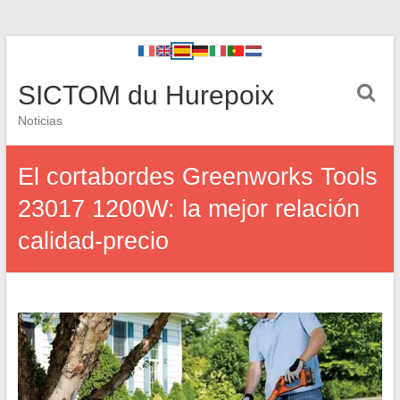
SICTOM du Hurepoix
Noticias
El cortabordes Greenworks Tools
23017 1200W: la mejor relación
calidad-precio