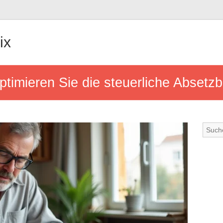
ix
timieren Sie die steuerliche Absetzba