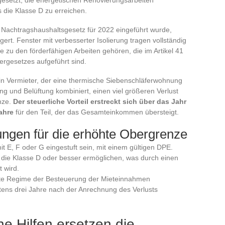
die Klasse D zu erreichen.
 Nachtragshaushaltsgesetz für 2022 eingeführt wurde,
rt. Fenster mit verbesserter Isolierung tragen vollständig
 zu den förderfähigen Arbeiten gehören, die im Artikel 41
rgesetzes aufgeführt sind.
ein Vermieter, der eine thermische Siebenschläferwohnung
 und Belüftung kombiniert, einen viel größeren Verlust
nze.
Der steuerliche Vorteil erstreckt sich über das Jahr
ahre
für den Teil, der das Gesamteinkommen übersteigt.
ngen für die erhöhte Obergrenze
 E, F oder G eingestuft sein, mit einem gültigen DPE.
 die Klasse D oder besser ermöglichen, was durch einen
 wird.
hte Regime der Besteuerung der Mieteinnahmen
tens drei Jahre nach der Anrechnung des Verlusts
e Hilfen ersetzen die