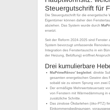
Steuergutschrift für 
Die Steuergutschrift für die energetische
Eigentümer können daher den Fenstertaus
abziehen. Das System wurde durch
MaPri
ersetzt.
Seit der Reform 2024-2025 sind Fenster 
System bevorzugt umfassende Renovierung
Integration des Fenstertauschs in ein B
der Heizung, Belüftung) eröffnet Anspruch
Drei kumulierbare Hebe
MaPrimeRénov’ begleitet
: direkte S
gesamten energetischen Gewinn des Pr
sobald sie zu einem Sprung von zwei 
Der ermäßigte Mehrwertsteuersatz von 
von Fenstern mit Wärmedämmung in ein
zusätzliche Schritte.
Das zinslose Ökdarlehen (öko-PTZ) fi
Einkommensbedingungen, vorausgesetzt