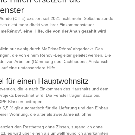
Fenster
 Wende (CITE) existiert seit 2021 nicht mehr. Selbstnutzende
ch nicht mehr direkt von ihrer Einkommensteuer
meRénov’, eine Hilfe, die von der Anah gezahlt wird
,
allein nur wenig durch MaPrimeRénov’ abgedeckt. Das
en, die von einem Rénov’-Begleiter geleitet werden. Die
ündel von Arbeiten (Dämmung des Dachbodens, Austausch
 auf eine umfassendere Hilfe.
l für einen Hauptwohnsitz
ubvention, die je nach Einkommen des Haushalts und dem
ojekts berechnet wird. Die Fenster tragen dazu bei,
DPE-Klassen beitragen.
5,5 % gilt automatisch für die Lieferung und den Einbau
er Wohnung, die älter als zwei Jahre ist, ohne
nanziert den Restbetrag ohne Zinsen, zugänglich ohne
, es wird über einen als umweltfreundlich anerkannten